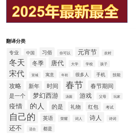
翻译分类
元宵节
习俗
专业
中国
你可以
农村
冬天
唐代
冬季
大学
学校
孩子
宋代
寓意
很多人
手机
技能
宣城
年初
春节
攻略
春节期间
时间
新年
梦幻西游
游戏
是一个
父母
玩家
汤圆
的人
疫情
的是
礼物
红包
考试
自己的
诗人
英语
荣耀
词人
诗词
还不
都是
适合