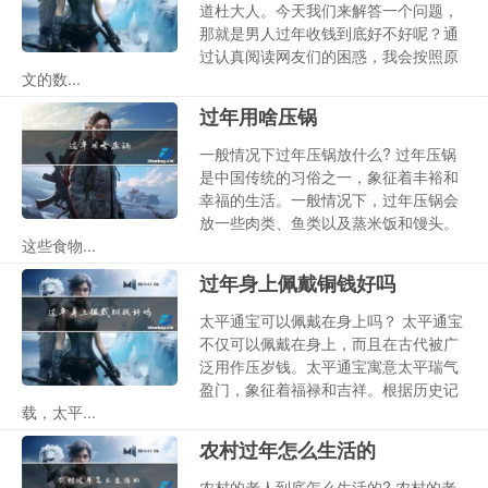
道杜大人。今天我们来解答一个问题，
那就是男人过年收钱到底好不好呢？通
过认真阅读网友们的困惑，我会按照原
文的数...
过年用啥压锅
一般情况下过年压锅放什么? 过年压锅
是中国传统的习俗之一，象征着丰裕和
幸福的生活。一般情况下，过年压锅会
放一些肉类、鱼类以及蒸米饭和馒头。
这些食物...
过年身上佩戴铜钱好吗
太平通宝可以佩戴在身上吗？ 太平通宝
不仅可以佩戴在身上，而且在古代被广
泛用作压岁钱。太平通宝寓意太平瑞气
盈门，象征着福禄和吉祥。根据历史记
载，太平...
农村过年怎么生活的
农村的老人到底怎么生活的? 农村的老