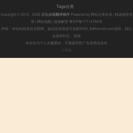
Tags分类
Copyright © 2012 - 2026
石头在线翻译插件
Powered by
网站分类目录
|
精选推荐文
章
|
网站地图
|
疑难解答
粤ICP备17114760号
声明：本站内容来自互联网，如信息有错误可发邮件到f_fb#foxmail.com说明，我们
会及时纠正，谢谢
本站仅为个人兴趣爱好，不接盈利性广告及商业合作
小男孩