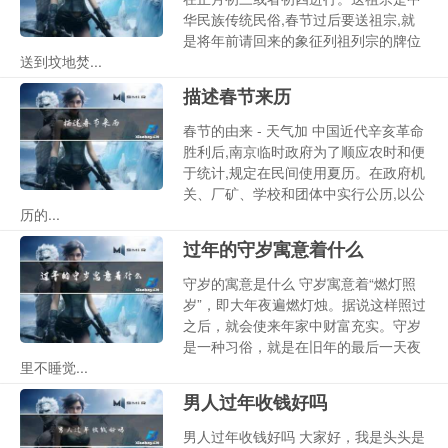
华民族传统民俗,春节过后要送祖宗,就
是将年前请回来的象征列祖列宗的牌位
送到坟地焚...
描述春节来历
春节的由来 - 天气加 中国近代辛亥革命
胜利后,南京临时政府为了顺应农时和便
于统计,规定在民间使用夏历。在政府机
关、厂矿、学校和团体中实行公历,以公
历的...
过年的守岁寓意着什么
守岁的寓意是什么 守岁寓意着“燃灯照
岁”，即大年夜遍燃灯烛。据说这样照过
之后，就会使来年家中财富充实。守岁
是一种习俗，就是在旧年的最后一天夜
里不睡觉...
男人过年收钱好吗
男人过年收钱好吗 大家好，我是头头是