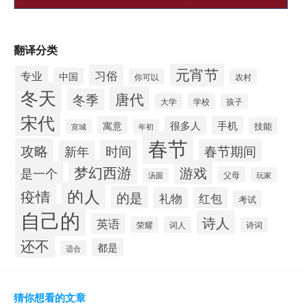
翻译分类
元宵节
习俗
专业
中国
你可以
农村
冬天
唐代
冬季
大学
学校
孩子
宋代
寓意
很多人
手机
技能
宣城
年初
春节
攻略
春节期间
时间
新年
梦幻西游
游戏
是一个
父母
玩家
汤圆
的人
疫情
的是
礼物
红包
考试
自己的
诗人
英语
荣耀
词人
诗词
还不
都是
适合
猜你想看的文章