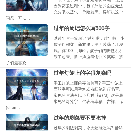
因为蒸煮过程中，包子外层的面皮无法
充分吸收蒸气，导致发黑。要解决这个
问题，可以...
过年的周记怎么写500字
以过年写一篇周记 过年啦，过年啦！小
孩子们都穿上新衣服，里面装满了压岁
钱。你100，我50，孩子们的腰包渐渐
鼓了起来。脸上洋溢着愉快的笑容。孩
子们最喜欢...
过年灯笼上的字很复杂吗
手工灯笼上面的字如何写? 手工灯笼上
面的字可以用毛笔或者细笔进行书写。
常见的写法有以下几种: 福 (fú): 这是最
常见的灯笼字，代表着幸福、吉祥。 春
(chūn...
过年的剩菜要不要吃掉
过年的剩饭剩菜，今天还能吃吗? 当然