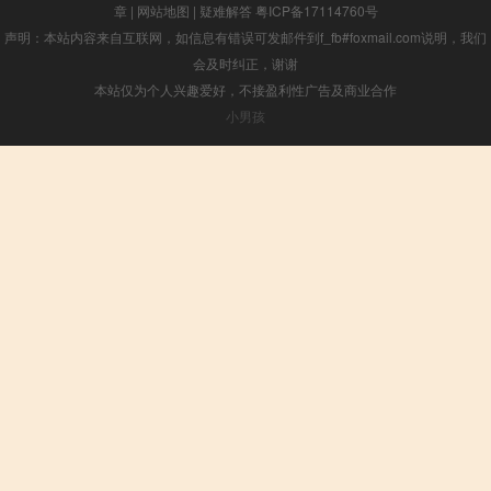
章
|
网站地图
|
疑难解答
粤ICP备17114760号
声明：本站内容来自互联网，如信息有错误可发邮件到f_fb#foxmail.com说明，我们
会及时纠正，谢谢
本站仅为个人兴趣爱好，不接盈利性广告及商业合作
小男孩