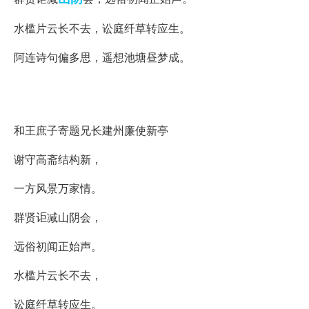
水槛片云长不去，讼庭纤草转应生。
阿连诗句偏多思，遥想池塘昼梦成。
《和王庶子寄题兄长建州廉使新亭》徐铉 翻译、赏析和诗
意
中文译文：
和王庶子寄题兄长建州廉使新亭
谢守高斋结构新，
一方风景万家情。
群贤讵减山阴会，
远俗初闻正始声。
水槛片云长不去，
讼庭纤草转应生。