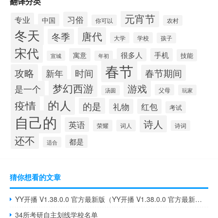
翻译分类
元宵节
习俗
专业
中国
你可以
农村
冬天
唐代
冬季
大学
学校
孩子
宋代
寓意
很多人
手机
技能
宣城
年初
春节
攻略
春节期间
时间
新年
梦幻西游
游戏
是一个
父母
玩家
汤圆
的人
疫情
的是
礼物
红包
考试
自己的
诗人
英语
荣耀
词人
诗词
还不
都是
适合
猜你想看的文章
YY开播 V1.38.0.0 官方最新版（YY开播 V1.38.0.0 官方最新版功能简介）
34所考研自主划线学校名单