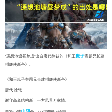
庶子
“遥想池塘昼梦成”出自唐代徐铉的《和王
寄题兄长建
州廉使新亭》。
“遥想池塘昼梦成”全诗
《和王庶子寄题兄长建州廉使新亭》
唐代 徐铉
谢守高斋结构新，一方风景万家情。
山阴
群贤讵减
会，远俗初闻正始声。