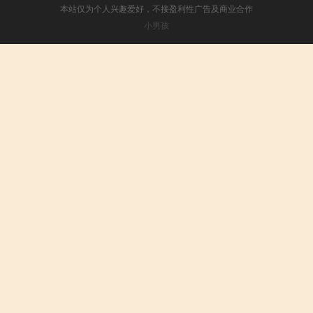
本站仅为个人兴趣爱好，不接盈利性广告及商业合作
小男孩