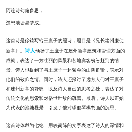
阿连诗句偏多思，
遥想池塘昼梦成。
诗意：
这首诗是徐铉写给王庶子的题诗，题目是《兄长建州廉使
诗人
新亭》。
颂扬了王庶子在建州新亭建筑和管理方面的
成就，表达了一方壮丽的风景和各地宾客纷纷赶到的情
景。诗人也提到了与王庶子一起聚会的山阴群贤，表示对
他们的敬仰之情。同时，诗人还探讨了远方人们对王庶子
和建州新亭的赞叹，以及诗人自己的思考之处，表达了对
传统文化的思索和对俗世世故的疏离。最后，诗人以正始
为代表的池塘昼景，引发了他对琢磨琴棋书画的沉思。
赏析：
这首诗体裁为七绝，用较简练的文字表达了诗人的深情和