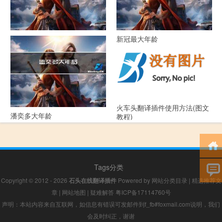
52年属什么生肖多大年龄
新冠最大年龄
火车头翻译插件使用方法(图文
潘奕多大年龄
教程)
Tags分类
Copyright © 2012 - 2026
石头在线翻译插件
Powered by
网站分类目录
|
精选推荐文
章
|
网站地图
|
疑难解答
粤ICP备17114760号
声明：本站内容来自互联网，如信息有错误可发邮件到f_fb#foxmail.com说明，我们
会及时纠正，谢谢