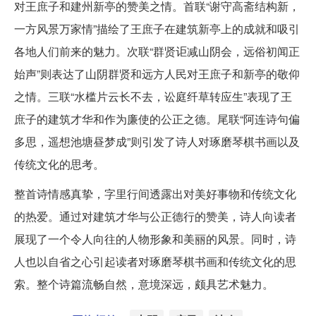
对王庶子和建州新亭的赞美之情。首联“谢守高斋结构新，
一方风景万家情”描绘了王庶子在建筑新亭上的成就和吸引
各地人们前来的魅力。次联“群贤讵减山阴会，远俗初闻正
始声”则表达了山阴群贤和远方人民对王庶子和新亭的敬仰
之情。三联“水槛片云长不去，讼庭纤草转应生”表现了王
庶子的建筑才华和作为廉使的公正之德。尾联“阿连诗句偏
多思，遥想池塘昼梦成”则引发了诗人对琢磨琴棋书画以及
传统文化的思考。
整首诗情感真挚，字里行间透露出对美好事物和传统文化
的热爱。通过对建筑才华与公正德行的赞美，诗人向读者
展现了一个令人向往的人物形象和美丽的风景。同时，诗
人也以自省之心引起读者对琢磨琴棋书画和传统文化的思
索。整个诗篇流畅自然，意境深远，颇具艺术魅力。