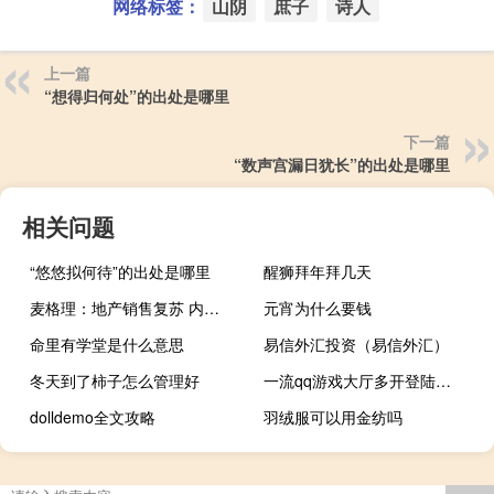
网络标签：
山阴
庶子
诗人
上一篇
“想得归何处”的出处是哪里
下一篇
“数声宫漏日犹长”的出处是哪里
相关问题
“悠悠拟何待”的出处是哪里
醒狮拜年拜几天
麦格理：地产销售复苏 内房首推龙湖(00960)世房(00813)金茂(00817)
元宵为什么要钱
命里有学堂是什么意思
易信外汇投资（易信外汇）
冬天到了柿子怎么管理好
一流qq游戏大厅多开登陆器 V3.13 绿色免费版（一流qq游戏大厅多开登陆器 V3.13 绿色免费版功能简介）
dolldemo全文攻略
羽绒服可以用金纺吗