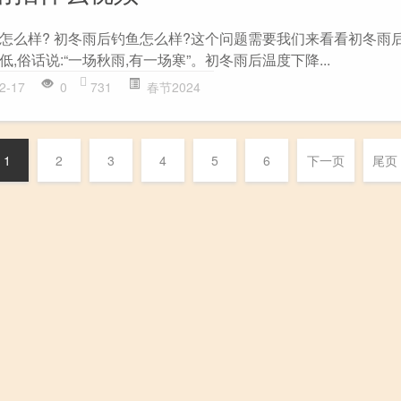
怎么样? 初冬雨后钓鱼怎么样?这个问题需要我们来看看初冬雨
,俗话说:“一场秋雨,有一场寒”。初冬雨后温度下降...
2-17
0
731
春节2024
1
2
3
4
5
6
下一页
尾页