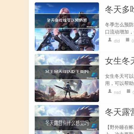
冬天多
冬季怎么预防
口流动增加，
dtd
0
女生冬
女生冬天可以
用，可以帮助
nsd
冬天露
【野外睡在帐