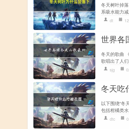
冬天树叶掉落
系吸水能力减
dt
12
世界各
冬天的歌曲 
歌唱出了人们
sjg
0
冬天吃
以下围绕“冬
包括柑橘类水
dtc
0