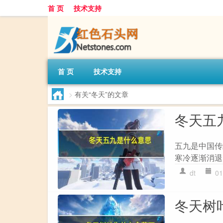
首 页
技术支持
首 页
技术支持
>
有关“冬天”的文章
冬天五
五九是中国传
寒冷逐渐消退
dt
01
冬天树