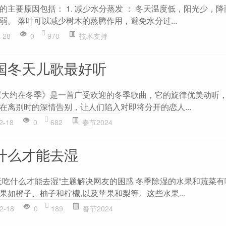
的主要原因包括： 1. 减少水分蒸发 ： 冬天温度低，阳光少，
弱。 落叶可以减少树木的蒸腾作用，避免水分过...
-28
0
970
技术支持
国冬天儿歌最好听
《大约在冬季》是一首广受欢迎的冬季歌曲，它的旋律优美动听
在离别时的深情告别，让人们陷入对即将分开的恋人...
2-18
0
682
春节2024
什么才能去湿
天吃什么才能去湿”主题解决网友的困惑 冬季除湿的水果和蔬菜有
果如橙子、柚子和柠檬,以及苹果和梨等。这些水果...
2-18
0
189
春节2024