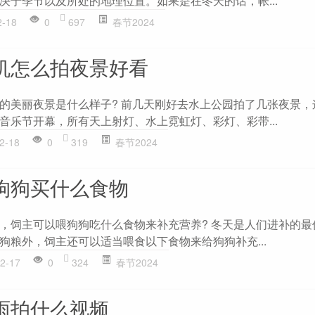
决于季节以及所处的地理位置。如果是在冬天的话，帐...
2-18
0
697
春节2024
机怎么拍夜景好看
的美丽夜景是什么样子? 前几天刚好去水上公园拍了几张夜景，
音乐节开幕，所有天上射灯、水上霓虹灯、彩灯、彩带...
2-18
0
319
春节2024
狗狗买什么食物
，饲主可以喂狗狗吃什么食物来补充营养? 冬天是人们进补的
狗粮外，饲主还可以适当喂食以下食物来给狗狗补充...
2-17
0
324
春节2024
雨拍什么视频