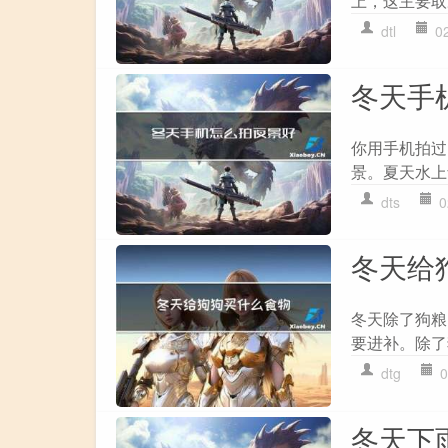
上，这主要取
dtl
0
冬天手
你用手机拍过
景。夏天水上
dts
0
冬天给
冬天除了狗粮
要进补。除了
dtg
0
冬天下