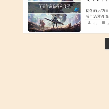
初冬雨后钓鱼
后气温逐渐降低
dtx
0