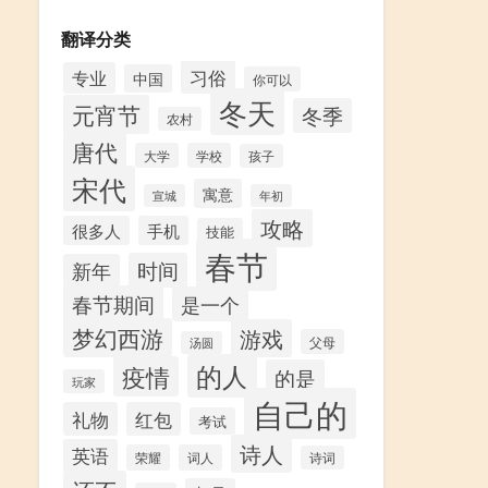
翻译分类
习俗
专业
中国
你可以
冬天
元宵节
冬季
农村
唐代
大学
学校
孩子
宋代
寓意
宣城
年初
攻略
很多人
手机
技能
春节
时间
新年
春节期间
是一个
梦幻西游
游戏
父母
汤圆
的人
疫情
的是
玩家
自己的
礼物
红包
考试
诗人
英语
荣耀
词人
诗词