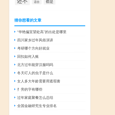
还不
都是
适合
猜你想看的文章
“华艳偏宜望处高”的出处是哪里
四川家乡过年风俗演讲
考研哪个方向好就业
回扣如何入账
北方过年能穿汉服吗吗
冬天叮人的虫子是什么
女人多大年龄需要用遮瑕膏
扌旁的字有哪些
过年家庭聚餐怎么总结
全国金融研究生专业排名