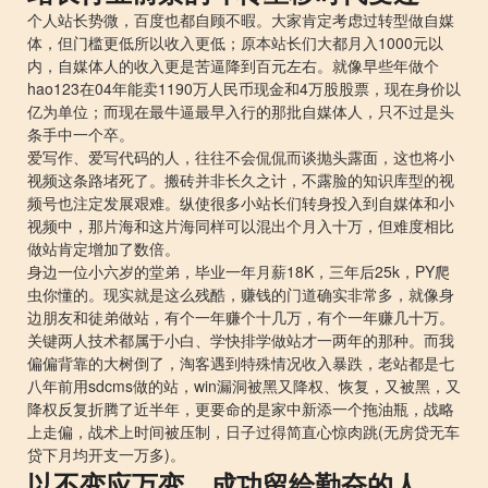
个人站长势微，百度也都自顾不暇。大家肯定考虑过转型做自媒
体，但门槛更低所以收入更低；原本站长们大都月入1000元以
内，自媒体人的收入更是苦逼降到百元左右。就像早些年做个
hao123在04年能卖1190万人民币现金和4万股股票，现在身价以
亿为单位；而现在最牛逼最早入行的那批自媒体人，只不过是头
条手中一个卒。
爱写作、爱写代码的人，往往不会侃侃而谈抛头露面，这也将小
视频这条路堵死了。搬砖并非长久之计，不露脸的知识库型的视
频号也注定发展艰难。纵使很多小站长们转身投入到自媒体和小
视频中，那片海和这片海同样可以混出个月入十万，但难度相比
做站肯定增加了数倍。
身边一位小六岁的堂弟，毕业一年月薪18K，三年后25k，PY爬
虫你懂的。现实就是这么残酷，赚钱的门道确实非常多，就像身
边朋友和徒弟做站，有个一年赚个十几万，有个一年赚几十万。
关键两人技术都属于小白、学快排学做站才一两年的那种。而我
偏偏背靠的大树倒了，淘客遇到特殊情况收入暴跌，老站都是七
八年前用sdcms做的站，win漏洞被黑又降权、恢复，又被黑，又
降权反复折腾了近半年，更要命的是家中新添一个拖油瓶，战略
上走偏，战术上时间被压制，日子过得简直心惊肉跳(无房贷无车
贷下月均开支一万多)。
以不变应万变，成功留给勤奋的人