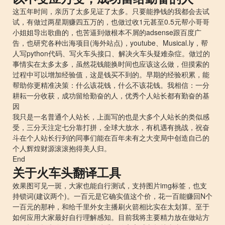
这五年时间，亲历了太多见证了太多。只要能挣钱的我都会去试
试，有做过两星期赚四五万的，也做过收1元甚至0.5元帮小哥哥
小姐姐导出歌曲的，也苦逼到做根本不屑的adsense跟百度广
告，也研究各种出海项目(海外站点)，youtube、Musical.ly，帮
人写python代码、写火车头接口、解决火车头疑难杂症。做过的
事情实在太多太多，虽然花钱能换时间也应该这么做，但摸索的
过程中可以增加经验值，这是钱买不到的。早期的经验积累，能
帮助你更精准决策：什么该花钱，什么不该花钱。我相信：一分
耕耘一分收获，成功留给勤奋的人，优秀个人站长都有勤奋的基
因
我只是一名普通个人站长，上面写的也是大多个人站长的类似感
受，三分天注定七分靠打拼，全球大放水，有机遇有挑战，祝奋
斗在个人站长行列的同事们能在百年未有之大变局中创造自己的
个人辉煌财源滚滚抱得美人归。
End
关于火车头翻译工具
效果图可见一斑，大家也能自行测试，支持图片img标签，也支
持锁词(建议两个)。一百元是它确实值这个价，花一百能赚回N个
一百元的那种，和给千里外女主播刷火箭相比实在太划算。至于
如何应用大家最好自行理解感知。目前我将主要精力放在做站方