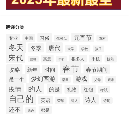
翻译分类
元宵节
习俗
专业
中国
你可以
农村
冬天
唐代
冬季
大学
学校
孩子
宋代
寓意
很多人
手机
技能
宣城
年初
春节
攻略
春节期间
时间
新年
梦幻西游
游戏
是一个
父母
玩家
汤圆
的人
疫情
的是
礼物
红包
考试
自己的
诗人
英语
荣耀
词人
诗词
还不
都是
适合