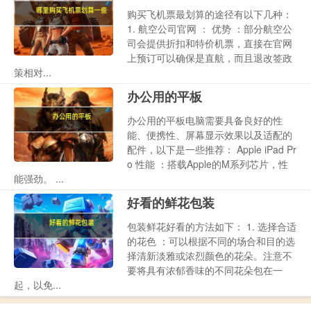
购买飞机票最划算的途径有以下几种：
1. 航空公司官网 ： 优势 ：部分航空公
司会提供折扣和特价机票，直接在官网
上预订可以确保是直航，而且退改签政
策相对...
办公用的平板
办公用的平板电脑需要具备良好的性
能、便携性、屏幕显示效果以及适配的
配件，以下是一些推荐： Apple iPad Pr
o 性能 ：搭载Apple的M系列芯片，性
能强劲。 ...
好看的鲜花包装
包装鲜花好看的方法如下： 1. 选择合适
的花色 ：可以根据不同的场合和目的选
择清新淡雅或浓烈颜色的花朵。注意不
要将具有浓郁香味的不同花朵包在一
起，以免...