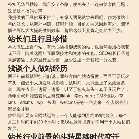
朴实无华且枯燥。我只换了条路，便免去了一连串复杂的问题，
这是技术控的心声。
我提供的工具佛系不推广，有缘人遇见就拿去用吧。作为做站十
年的站长，从海外网赚、打码开始，目前方向又回到海外。翻译
插件可以大大提高做站效率，善用这款工具肯定会助力不少。
站长们且行且珍惜
本人做过上百个站，有无心插柳柳成荫的站，也自然会用心栽花
花不开，随着这两年互联网技术和资本的变化，SEO站长日子越
来越苦逼，大家且行且珍惜，至少这里一分耕耘一分收获。
浅谈个人做站经历
两三年前我就跟徒弟们说，哪些方向的站值得做，而且不要玩火
车头。但受个人所在环境影响，缺时间，只能走上了采集这条
道。现在依旧一边写一边采，以至于把火车头一套工具玩烂了，
两年前就开始追着风去研究tiktok、学python；CMS也从小草
cms、sdcms、wp、帝国、wellcms等等一路走来，个人站长们
都是全才啊。
曾经我只要管管网站运营，一个人能做到月均6W的收入，每个
月工作时间不到30个小时；但现在这环境真心不利于个人站长们
发展。
站长行业前景的斗转星移时代变迁