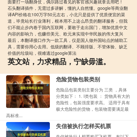
面要打一场翻身仗，偶尔路过看见的客官感兴趣就拿去用吧！
石头翻译插件，无需过多讲解，懂的人自然懂。google等商业翻
译API价格在100万字50元左右，小北只是提供了优质便宜的渠
道，毕竟站长行业薄利，根本用不上这么昂贵的翻译服务，但我
们不能止步内卷于国内互联网，要敢于走出国门，增加优质中文
内容的影响力，也赚些美元、欧元来实现中华民族的伟大复兴
最后，本翻译接口作为一款工具，仅是国人做外国站点的辅助工
具，需要你用心去用。低级的翻译、不顾排版、不管体验、缺乏
价值的垃圾站，很难逃过google算法
英文站，力求精品，宁缺毋滥。
危险货物包装类别
危险品包装类别主要分为 三类 ，具体
分类如下： 1. I类包装 ： 货物具有大的
危险性，包装强度要求高。 适用于具有
极大危险性的货物，包装物需要满足最
高标准...
失信被执行怎样买机票
失信被执行人想要购买飞机票，有以下