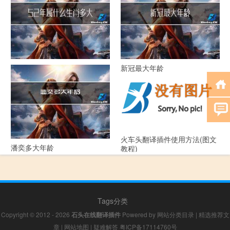
52年属什么生肖多大年龄
新冠最大年龄
火车头翻译插件使用方法(图文
潘奕多大年龄
教程)
Tags分类
Copyright © 2012 - 2026
石头在线翻译插件
Powered by
网站分类目录
|
精选推荐文
章
|
网站地图
|
疑难解答
粤ICP备17114760号