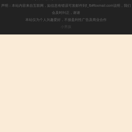
声明：本站内容来自互联网，如信息有错误可发邮件到f_fb#foxmail.com说明，我们
会及时纠正，谢谢
本站仅为个人兴趣爱好，不接盈利性广告及商业合作
小男孩