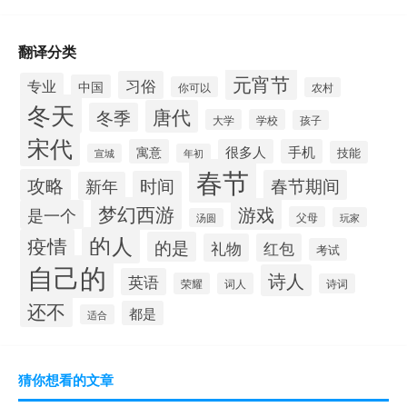
翻译分类
元宵节
习俗
专业
中国
你可以
农村
冬天
唐代
冬季
大学
学校
孩子
宋代
寓意
很多人
手机
技能
宣城
年初
春节
攻略
春节期间
时间
新年
梦幻西游
游戏
是一个
父母
玩家
汤圆
的人
疫情
的是
礼物
红包
考试
自己的
诗人
英语
荣耀
词人
诗词
还不
都是
适合
猜你想看的文章