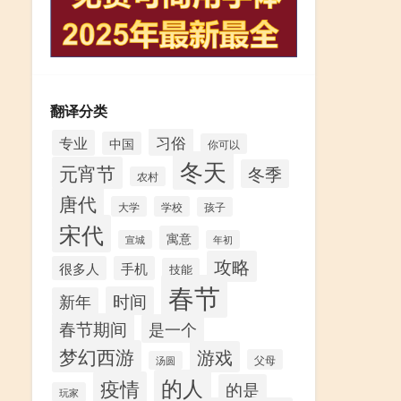
翻译分类
习俗
专业
中国
你可以
冬天
元宵节
冬季
农村
唐代
大学
学校
孩子
宋代
寓意
宣城
年初
攻略
很多人
手机
技能
春节
时间
新年
春节期间
是一个
梦幻西游
游戏
父母
汤圆
的人
疫情
的是
玩家