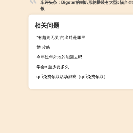
车评头条：Bigster的喇叭形轮拱装有大型5辐合金
毂
相关问题
“有越则无吴”的出处是哪里
婚 攻略
今年过年外地的能回去吗
学会c 至少要多久
q币免费领取活动游戏（q币免费领取）