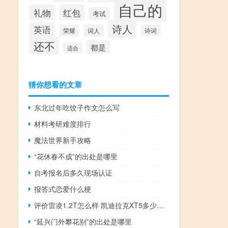
自己的
礼物
红包
考试
诗人
英语
荣耀
词人
诗词
还不
都是
适合
猜你想看的文章
东北过年吃饺子作文怎么写
材料考研难度排行
魔法世界新手攻略
“花休春不成”的出处是哪里
自考报名后多久现场认证
报答式恋爱什么梗
评价雷凌1.2T怎么样 凯迪拉克XT5多少钱？
“延兴门外攀花别”的出处是哪里