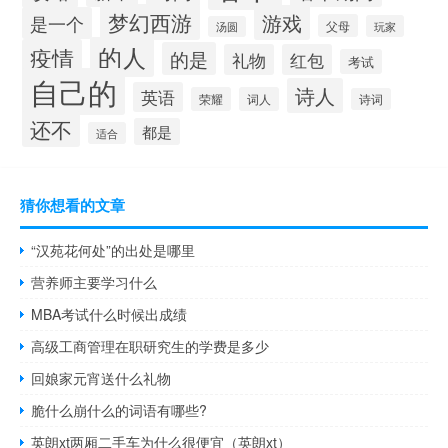
梦幻西游
游戏
是一个
父母
玩家
汤圆
的人
疫情
的是
礼物
红包
考试
自己的
诗人
英语
荣耀
词人
诗词
还不
都是
适合
猜你想看的文章
“汉苑花何处”的出处是哪里
营养师主要学习什么
MBA考试什么时候出成绩
高级工商管理在职研究生的学费是多少
回娘家元宵送什么礼物
脆什么崩什么的词语有哪些?
英朗xt两厢二手车为什么很便宜（英朗xt）