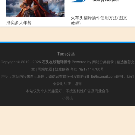
火车头翻译插件使用方法(图文
潘奕多大年龄
教程)
Tags分类
Copyright © 2012 - 2026
石头在线翻译插件
Powered by
网站分类目录
|
精选推荐文
章
|
网站地图
|
疑难解答
粤ICP备17114760号
声明：本站内容来自互联网，如信息有错误可发邮件到f_fb#foxmail.com说明，我们
会及时纠正，谢谢
本站仅为个人兴趣爱好，不接盈利性广告及商业合作
小男孩