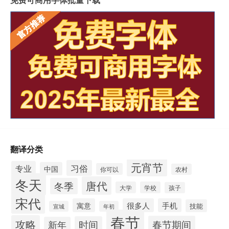
翻译分类
元宵节
习俗
专业
中国
你可以
农村
冬天
唐代
冬季
大学
学校
孩子
宋代
寓意
很多人
手机
技能
宣城
年初
春节
攻略
春节期间
时间
新年