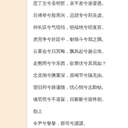
思丁文兮圣明哲，哀平差兮迷谬愚。
吕傅举兮殷周兴，忌嚭专兮郢吴虚。
仰长叹兮气噎结，悒殟绝兮咶复苏。
虎兕争兮於廷中，豺狼斗兮我之隅。
云雾会兮日冥晦，飘风起兮扬尘埃。
走鬯罔兮乍东西，欲窜伏兮其焉如？
念灵闺兮隩重深，原竭节兮隔无由。
望旧邦兮路逶随，忧心悄兮志勤劬。
魂茕茕兮不遑寐，目眽眽兮寤终朝。
怨上
令尹兮謷謷，群司兮譨譨。