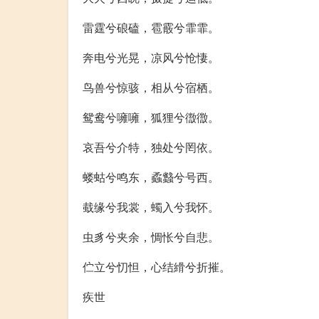
雷霆兮硠磕，雹霰兮霏霏。
奔电兮光晃，凉风兮怆悽。
鸟兽兮惊骇，相从兮宿栖。
鸳鸯兮噰噰，狐狸兮徾徾。
哀吾兮介特，独处兮罔依。
蝼蛄兮鸣东，蟊蠽兮号西。
蛓缘兮我裳，蠋入兮我怀。
虫豸兮夹余，惆怅兮自悲。
伫立兮忉怛，心结縎兮折摧。
疾世