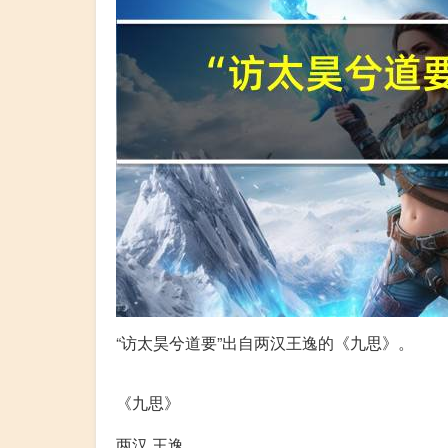
“访太昊兮道要”出自两汉王逸的《九思》。
“访太昊兮道要”全诗
《九思》
两汉 王逸