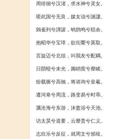
周徘徊兮汉渚，求水神兮灵女。
嗟此国兮无良，媒女诎兮謰謱。
鴳雀列兮譁讙，鸲鹆鸣兮聒余。
抱昭华兮宝璋，欲衒鬻兮莫取。
言旋迈兮北徂，叫我友兮配耦。
日阴曀兮未光，阒睄窕兮靡睹。
纷载驱兮高驰，将谘询兮皇羲。
遵河皋兮周流，路变易兮时乖。
濿沧海兮东游，沐盥浴兮天池。
访太昊兮道要，云靡贵兮仁义。
志欣乐兮反征，就周文兮邠歧。