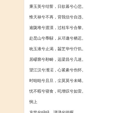
秉玉英兮结誓，日欲暮兮心悲。
惟天禄兮不再，背我信兮自违。
逾陇堆兮渡漠，过桂车兮合黎。
赴昆山兮馽騄，从邛遨兮栖迟。
吮玉液兮止渴，齧芝华兮疗饥。
居嵺廓兮尠畴，远梁昌兮几迷。
望江汉兮濩渃，心紧絭兮伤怀。
时昢昢兮且旦，尘莫莫兮未晞。
忧不暇兮寝食，吒增叹兮如雷。
悯上
哀世兮睩睩，諓諓兮嗌喔。