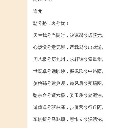
逢尤
悲兮愁，哀兮忧！
天生我兮当闇时，被诼谮兮虚获尤。
心烦憒兮意无聊，严载驾兮出戏游。
周八极兮历九州，求轩辕兮索重华。
世既卓兮远眇眇，握佩玖兮中路躇。
羡咎繇兮建典谟，懿风后兮受瑞图。
愍余命兮遭六极，委玉质兮於泥涂。
遽傽遑兮驱林泽，步屏营兮行丘阿。
车軏折兮马虺颓，惷怅立兮涕滂沱。