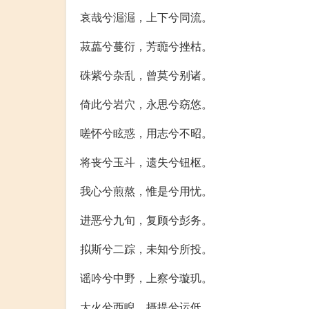
哀哉兮淈淈，上下兮同流。
菽藟兮蔓衍，芳虈兮挫枯。
硃紫兮杂乱，曾莫兮别诸。
倚此兮岩穴，永思兮窈悠。
嗟怀兮眩惑，用志兮不昭。
将丧兮玉斗，遗失兮钮枢。
我心兮煎熬，惟是兮用忧。
进恶兮九旬，复顾兮彭务。
拟斯兮二踪，未知兮所投。
谣吟兮中野，上察兮璇玑。
大火兮西睨，摄提兮运低。