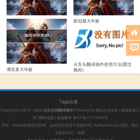
52年属什么生肖多大年龄
新冠最大年龄
火车头翻译插件使用方法(图文
潘奕多大年龄
教程)
Tags分类
Copyright © 2012 - 2026
石头在线翻译插件
Powered by
网站分类目录
|
精选推荐文
章
|
网站地图
|
疑难解答
粤ICP备17114760号
声明：本站内容来自互联网，如信息有错误可发邮件到f_fb#foxmail.com说明，我们
会及时纠正，谢谢
本站仅为个人兴趣爱好，不接盈利性广告及商业合作