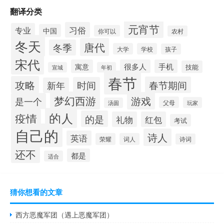
翻译分类
元宵节
习俗
专业
中国
你可以
农村
冬天
唐代
冬季
大学
学校
孩子
宋代
寓意
很多人
手机
技能
宣城
年初
春节
攻略
春节期间
时间
新年
梦幻西游
游戏
是一个
父母
玩家
汤圆
的人
疫情
的是
礼物
红包
考试
自己的
诗人
英语
荣耀
词人
诗词
还不
都是
适合
猜你想看的文章
西方恶魔军团（遇上恶魔军团）