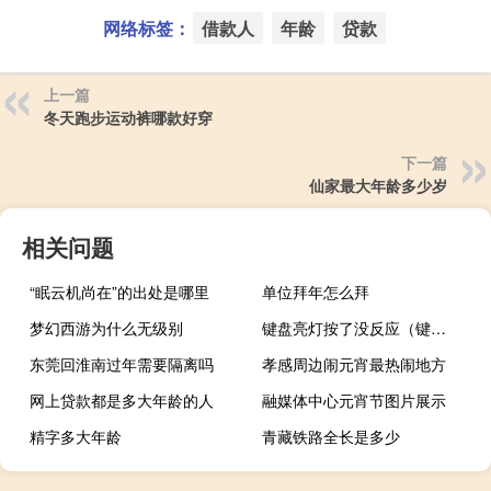
网络标签：
借款人
年龄
贷款
上一篇
冬天跑步运动裤哪款好穿
下一篇
仙家最大年龄多少岁
相关问题
“眠云机尚在”的出处是哪里
单位拜年怎么拜
梦幻西游为什么无级别
键盘亮灯按了没反应（键盘灯亮按键无反应）
东莞回淮南过年需要隔离吗
孝感周边闹元宵最热闹地方
网上贷款都是多大年龄的人
融媒体中心元宵节图片展示
精字多大年龄
青藏铁路全长是多少