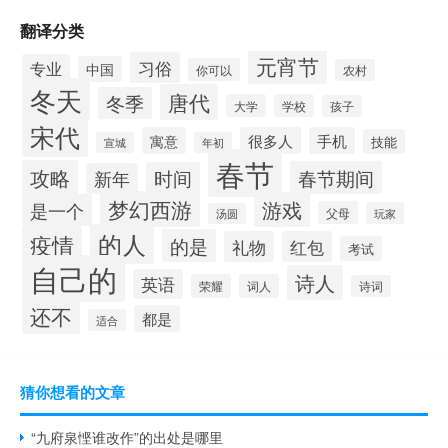
翻译分类
元宵节
习俗
专业
中国
你可以
农村
冬天
唐代
冬季
大学
学校
孩子
宋代
寓意
很多人
手机
技能
宣城
年初
春节
攻略
春节期间
时间
新年
梦幻西游
游戏
是一个
父母
玩家
汤圆
的人
疫情
的是
礼物
红包
考试
自己的
诗人
英语
荣耀
词人
诗词
还不
都是
适合
猜你想看的文章
“九府泉悭谁改作”的出处是哪里