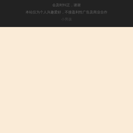
会及时纠正，谢谢
本站仅为个人兴趣爱好，不接盈利性广告及商业合作
小男孩