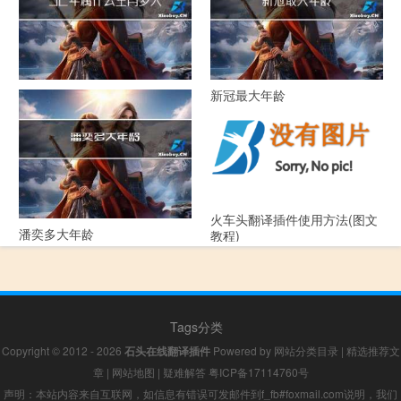
52年属什么生肖多大年龄
新冠最大年龄
火车头翻译插件使用方法(图文
潘奕多大年龄
教程)
Tags分类
Copyright © 2012 - 2026
石头在线翻译插件
Powered by
网站分类目录
|
精选推荐文
章
|
网站地图
|
疑难解答
粤ICP备17114760号
声明：本站内容来自互联网，如信息有错误可发邮件到f_fb#foxmail.com说明，我们