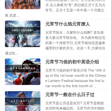
月,古人称夜为“宵”,所以称正月十五为元
宵节。正月十五是一年中第一个月圆之
夜,也是...
元宵节什么馅元宵撩人
元宵节快乐，大家吃什么馅啊? 首先恭
喜大家元宵节快乐哈。 作为新年刚过完
的第一个传统节日,元宵节相信也是越来
越受到大家的关注。在这一天,大家往往
通过吃...
元宵节习俗的初中英语介绍
元宵节习俗的初中英语介绍 The 15th d
ay of the 1st lunar month is the Chines
e Lantern Festival because the first lu
nar month is the first month of ...
元宵节一般在什么日子过
元宵节是公历还是农历? 元宵节是根据
农历时间来确定的。元宵节作为中国的