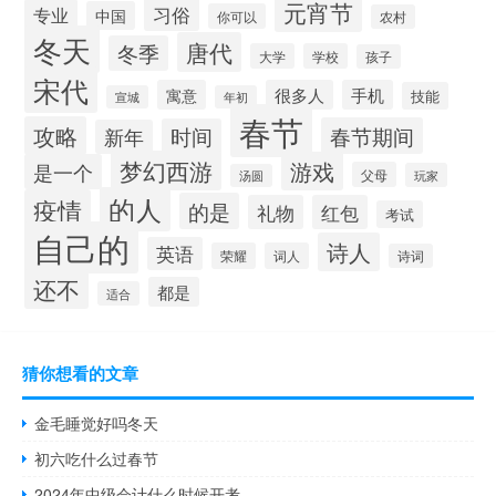
元宵节
习俗
专业
中国
你可以
农村
冬天
唐代
冬季
大学
学校
孩子
宋代
寓意
很多人
手机
技能
宣城
年初
春节
攻略
春节期间
时间
新年
梦幻西游
游戏
是一个
父母
玩家
汤圆
的人
疫情
的是
礼物
红包
考试
自己的
诗人
英语
荣耀
词人
诗词
还不
都是
适合
猜你想看的文章
金毛睡觉好吗冬天
初六吃什么过春节
2024年中级会计什么时候开考