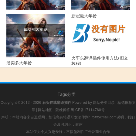
52年属什么生肖多大年龄
新冠最大年龄
火车头翻译插件使用方法(图文
潘奕多大年龄
教程)
Tags分类
Copyright © 2012 - 2026
石头在线翻译插件
Powered by
网站分类目录
|
精选推荐文
章
|
网站地图
|
疑难解答
粤ICP备17114760号
声明：本站内容来自互联网，如信息有错误可发邮件到f_fb#foxmail.com说明，我们
会及时纠正，谢谢
本站仅为个人兴趣爱好，不接盈利性广告及商业合作