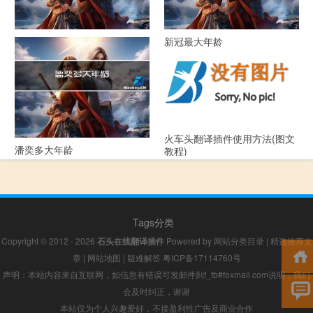
52年属什么生肖多大年龄
新冠最大年龄
火车头翻译插件使用方法(图文
潘奕多大年龄
教程)
Tags分类
Copyright © 2012 - 2026
石头在线翻译插件
Powered by
网站分类目录
|
精选推荐文
章
|
网站地图
|
疑难解答
粤ICP备17114760号
声明：本站内容来自互联网，如信息有错误可发邮件到f_fb#foxmail.com说明，我们
会及时纠正，谢谢
本站仅为个人兴趣爱好，不接盈利性广告及商业合作