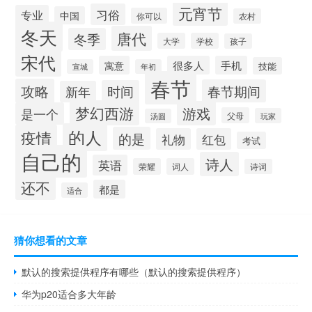
元宵节
习俗
专业
中国
你可以
农村
冬天
唐代
冬季
大学
学校
孩子
宋代
寓意
很多人
手机
技能
宣城
年初
春节
攻略
春节期间
时间
新年
梦幻西游
游戏
是一个
父母
玩家
汤圆
的人
疫情
的是
礼物
红包
考试
自己的
诗人
英语
荣耀
词人
诗词
还不
都是
适合
猜你想看的文章
默认的搜索提供程序有哪些（默认的搜索提供程序）
华为p20适合多大年龄