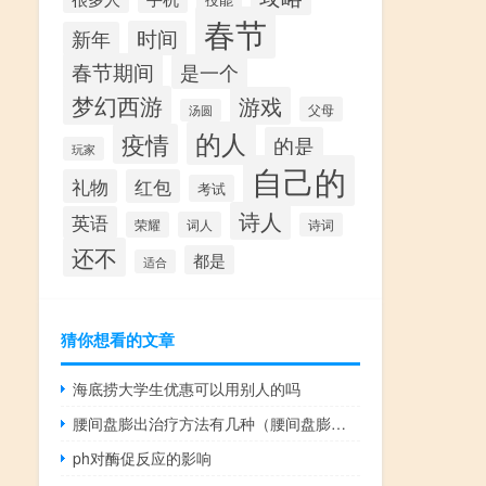
春节
时间
新年
春节期间
是一个
梦幻西游
游戏
父母
汤圆
的人
疫情
的是
玩家
自己的
礼物
红包
考试
诗人
英语
荣耀
词人
诗词
还不
都是
适合
猜你想看的文章
海底捞大学生优惠可以用别人的吗
腰间盘膨出治疗方法有几种（腰间盘膨出治疗方法）
ph对酶促反应的影响