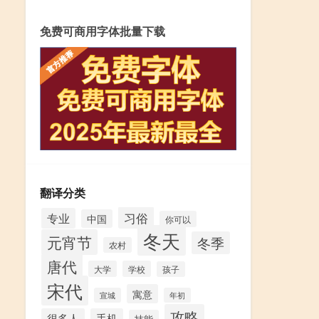
免费可商用字体批量下载
翻译分类
习俗
专业
中国
你可以
冬天
元宵节
冬季
农村
唐代
大学
学校
孩子
宋代
寓意
宣城
年初
攻略
很多人
手机
技能