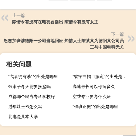
上一篇
陈情令有没有在电视台播出 陈情令有没有女主
下一篇
怒怒加班涉德阳一公司当地回应 知情人士陈某某为德阳某公司员
工与中国电科无关
相关问题
“弋者徒有慕”的出处是哪里
“管宁白帽且蹁跹”的出处是哪里
钱串子冬天需要换盆吗
高速最长可以停留多久
成都哪个民办专科学校好
空乘专业要考什么证
过年灶王爷怎么写
“催班正殿”的出处是哪里
北电是几本大学