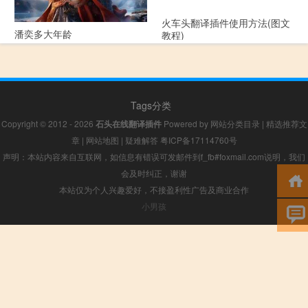
火车头翻译插件使用方法(图文
潘奕多大年龄
教程)
Tags分类
Copyright © 2012 - 2026
石头在线翻译插件
Powered by
网站分类目录
|
精选推荐文
章
|
网站地图
|
疑难解答
粤ICP备17114760号
声明：本站内容来自互联网，如信息有错误可发邮件到f_fb#foxmail.com说明，我们
会及时纠正，谢谢
本站仅为个人兴趣爱好，不接盈利性广告及商业合作
小男孩