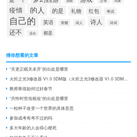
父母
玩家
汤圆
的人
疫情
的是
礼物
红包
考试
自己的
诗人
英语
荣耀
词人
诗词
还不
都是
适合
猜你想看的文章
“关吏正眠关未开”的出处是哪里
火炬之光3修改器 V1.0 3DM版（火炬之光3修改器 V1.0 3DM版功能简介）
教师寒假如何过好春节
“共怜时世俭梳妆”的出处是哪里
一粒种子改变一个世界的具体意思
参加成考有考不过的吗
多大年龄的人会得心梗死