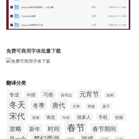
免费可商用字体批量下载
翻译分类
元宵节
习俗
专业
中国
你可以
农村
冬天
唐代
冬季
大学
学校
孩子
宋代
寓意
很多人
手机
技能
宣城
年初
春节
攻略
春节期间
时间
新年
梦幻西游
游戏
是一个