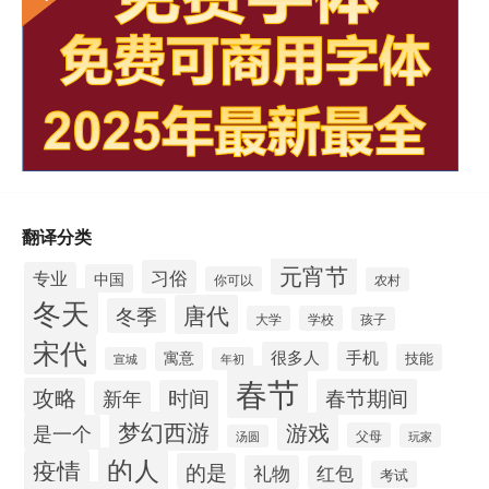
翻译分类
元宵节
习俗
专业
中国
你可以
农村
冬天
唐代
冬季
大学
学校
孩子
宋代
寓意
很多人
手机
技能
宣城
年初
春节
攻略
春节期间
时间
新年
梦幻西游
游戏
是一个
父母
玩家
汤圆
的人
疫情
的是
礼物
红包
考试