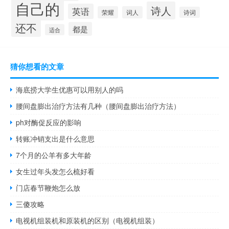
自己的
诗人
英语
荣耀
词人
诗词
还不
都是
适合
猜你想看的文章
海底捞大学生优惠可以用别人的吗
腰间盘膨出治疗方法有几种（腰间盘膨出治疗方法）
ph对酶促反应的影响
转账冲销支出是什么意思
7个月的公羊有多大年龄
女生过年头发怎么梳好看
门店春节鞭炮怎么放
三傻攻略
电视机组装机和原装机的区别（电视机组装）