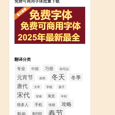
免费可商用字体批量下载
翻译分类
习俗
专业
中国
你可以
冬天
元宵节
冬季
农村
唐代
大学
学校
孩子
宋代
寓意
宣城
年初
攻略
很多人
手机
技能
春节
时间
新年