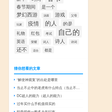
春节期间
是一个
梦幻西游
游戏
父母
汤圆
的人
疫情
的是
玩家
自己的
礼物
红包
考试
诗人
英语
荣耀
词人
诗词
还不
都是
适合
猜你想看的文章
“解使神观复”的出处是哪里
当止不止中的老虎有什么特点（当止不止）
DC超人的能力（超人的能力）
过年买什么手机值得买的
软骨损伤一般多大年纪有