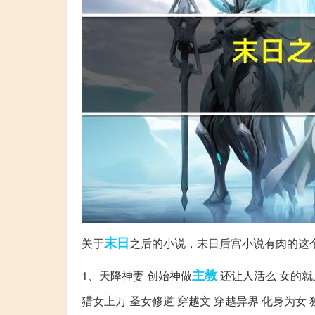
末日
关于
之后的小说，末日后宫小说有肉的这
主教
1、天降神妻 创始神做
还让人活么 女的就
猎女上万 圣女修道 穿越文 穿越异界 化身为女