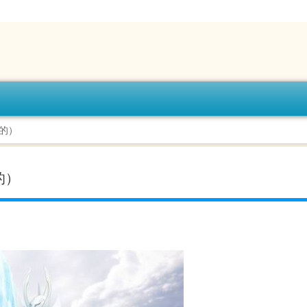
的）
的）