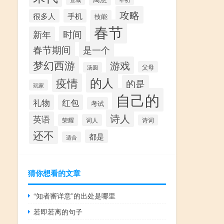
攻略
很多人
手机
技能
春节
时间
新年
春节期间
是一个
梦幻西游
游戏
父母
汤圆
的人
疫情
的是
玩家
自己的
礼物
红包
考试
诗人
英语
荣耀
词人
诗词
还不
都是
适合
猜你想看的文章
“知者審详意”的出处是哪里
若即若离的句子