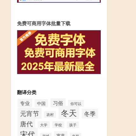
免费可商用字体批量下载
翻译分类
习俗
专业
中国
你可以
冬天
元宵节
冬季
农村
唐代
大学
学校
孩子
宋代
寓意
宣城
年初