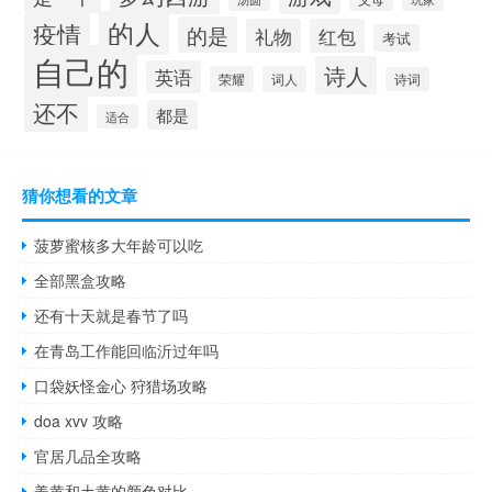
的人
疫情
的是
礼物
红包
考试
自己的
诗人
英语
荣耀
词人
诗词
还不
都是
适合
猜你想看的文章
菠萝蜜核多大年龄可以吃
全部黑盒攻略
还有十天就是春节了吗
在青岛工作能回临沂过年吗
口袋妖怪金心 狩猎场攻略
doa xvv 攻略
官居几品全攻略
姜黄和土黄的颜色对比