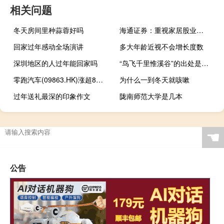
相关问题
冬天房间里种蒜蓉好吗
海通证券：重视家居股业绩修复弹性
回家过年感动全场演讲
多大年龄近视不会增长度数
深圳地区的人过年能回家吗
“鸟飞千里惟溪谷”的出处是哪里
零跑汽车(09863.HK)涨超8%公司昨日官宣全系车型降价最高补贴10000元
为什么一到冬天就咳嗽
过年送礼最深的印象作文
陇南师范大学是几本
☚
公告