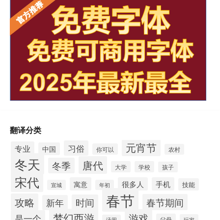
翻译分类
元宵节
习俗
专业
中国
你可以
农村
冬天
唐代
冬季
大学
学校
孩子
宋代
寓意
很多人
手机
技能
宣城
年初
春节
攻略
春节期间
时间
新年
梦幻西游
游戏
是一个
父母
玩家
汤圆