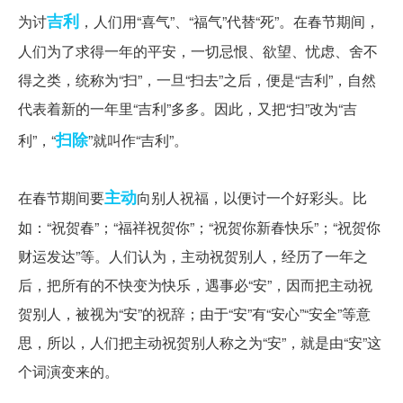
吉利
为讨
，人们用“喜气”、“福气”代替“死”。在春节期间，
人们为了求得一年的平安，一切忌恨、欲望、忧虑、舍不
得之类，统称为“扫”，一旦“扫去”之后，便是“吉利”，自然
代表着新的一年里“吉利”多多。因此，又把“扫”改为“吉
扫除
利”，“
”就叫作“吉利”。
祈求来年好运
主动
在春节期间要
向别人祝福，以便讨一个好彩头。比
如：“祝贺春”；“福祥祝贺你”；“祝贺你新春快乐”；“祝贺你
财运发达”等。人们认为，主动祝贺别人，经历了一年之
后，把所有的不快变为快乐，遇事必“安”，因而把主动祝
贺别人，被视为“安”的祝辞；由于“安”有“安心”“安全”等意
思，所以，人们把主动祝贺别人称之为“安”，就是由“安”这
个词演变来的。
结语