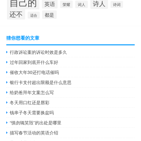
自己的
诗人
英语
荣耀
词人
诗词
还不
都是
适合
猜你想看的文章
行政诉讼案的诉讼时效是多久
过年回家到底开什么车好
催收大年30还打电话催吗
银行卡支付超出限额是什么意思
给奶爸拜年文案怎么写
冬天用口红还是唇彩
钱串子冬天需要换盆吗
“慎勿辄笑毁”的出处是哪里
描写春节活动的英语介绍