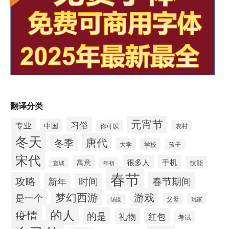
翻译分类
元宵节
习俗
专业
中国
你可以
农村
冬天
唐代
冬季
大学
学校
孩子
宋代
寓意
很多人
手机
技能
宣城
年初
春节
攻略
春节期间
时间
新年
梦幻西游
游戏
是一个
父母
玩家
汤圆
的人
疫情
的是
礼物
红包
考试