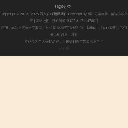
Tags分类
Copyright © 2012 - 2026
石头在线翻译插件
Powered by
网站分类目录
|
精选推荐文
章
|
网站地图
|
疑难解答
粤ICP备17114760号
声明：本站内容来自互联网，如信息有错误可发邮件到f_fb#foxmail.com说明，我们
会及时纠正，谢谢
本站仅为个人兴趣爱好，不接盈利性广告及商业合作
小男孩