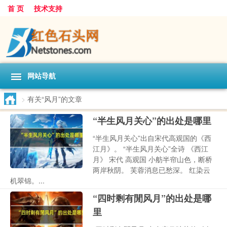
首 页
技术支持
网站导航
>
有关“风月”的文章
“半生风月关心”的出处是哪里
“半生风月关心”出自宋代高观国的《西
江月》。 “半生风月关心”全诗 《西江
月》 宋代 高观国 小舫半帘山色，断桥
两岸秋阴。 芙蓉消息已愁深。 红染云
机翠锦。...
“四时剩有閒风月”的出处是哪
里