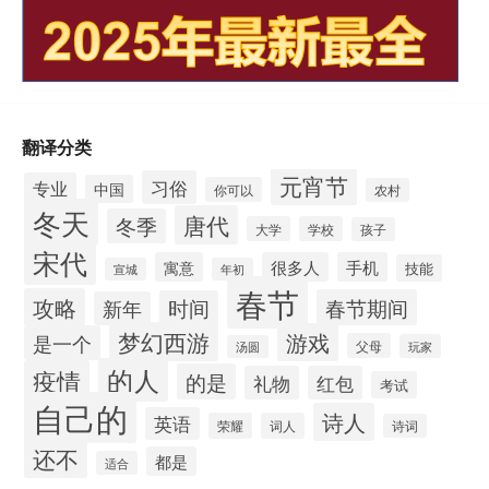
翻译分类
元宵节
习俗
专业
中国
你可以
农村
冬天
唐代
冬季
大学
学校
孩子
宋代
寓意
很多人
手机
技能
宣城
年初
春节
攻略
春节期间
时间
新年
梦幻西游
游戏
是一个
父母
玩家
汤圆
的人
疫情
的是
礼物
红包
考试
自己的
诗人
英语
荣耀
词人
诗词
还不
都是
适合