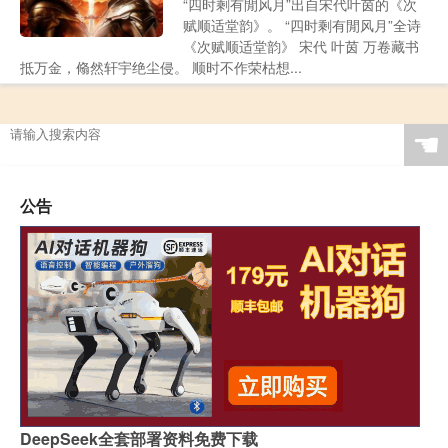
“四时剩有閒风月”出自宋代叶茵的《次
赋顺适堂韵》。 “四时剩有閒风月”全诗
《次赋顺适堂韵》 宋代 叶茵 万卷藏书
抵万金，翛然轩宇绝尘侵。 顺时不作荣枯想...
☚
公告
DeepSeek全套部署资料免费下载