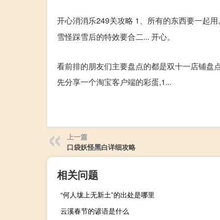
倒沙我最行249关怎么过?
开心消消乐249关攻略 1、所有的东西要一起用
雪怪踩雪后的特效要合二... 开心。
双十一省钱攻略有哪些?
看前排的朋友们主要盘点的都是双十一店铺盘点,
先分享一个淘宝客户端的彩蛋,1...
上一篇
口袋妖怪黑白详细攻略
相关问题
“何人垅上无新土”的出处是哪里
云溪春节的谚语是什么