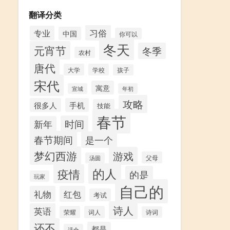
翻译分类
习俗
专业
中国
你可以
冬天
元宵节
冬季
农村
唐代
大学
学校
孩子
宋代
寓意
宣城
年初
攻略
很多人
手机
技能
春节
时间
新年
春节期间
是一个
梦幻西游
游戏
父母
汤圆
的人
疫情
的是
玩家
自己的
礼物
红包
考试
诗人
英语
荣耀
词人
诗词
还不
都是
适合