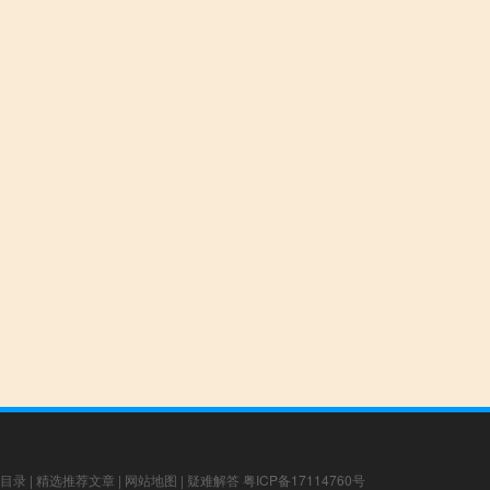
目录
|
精选推荐文章
|
网站地图
|
疑难解答
粤ICP备17114760号