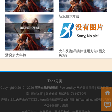
52年属什么生肖多大年龄
新冠最大年龄
火车头翻译插件使用方法(图文
潘奕多大年龄
教程)
Tags分类
Copyright © 2012 - 2026
石头在线翻译插件
Powered by
网站分类目录
|
精选推荐文
章
|
网站地图
|
疑难解答
粤ICP备17114760号
声明：本站内容来自互联网，如信息有错误可发邮件到f_fb#foxmail.com说明，我们
会及时纠正，谢谢
本站仅为个人兴趣爱好，不接盈利性广告及商业合作