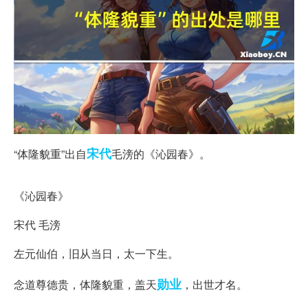
宋代
“体隆貌重”出自
毛滂的《沁园春》。
“体隆貌重”全诗
《沁园春》
宋代 毛滂
左元仙伯，旧从当日，太一下生。
勋业
念道尊德贵，体隆貌重，盖天
，出世才名。