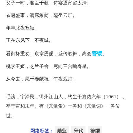
父子一时，君臣千载，侍宴通宵留太清。
衣冠盛事，满床象简，隔坐云屏。
年年此夜寒轻。
正在东风下，不夜城。
簪缨
看御杯重劝，宸章屡赐，盛传歌舞，高会
。
桃李玉姬，芝兰子舍，尽向三台瞻寿星。
从今去，愿千春献祝，午夜观灯。
作者简介(毛滂)
毛滂，字泽民，衢州江山人，约生于嘉佑六年（1061），
卒于宣和末年。有《东堂集》十卷和《东堂词》一卷传
世。
网络标签：
勋业
宋代
簪缨