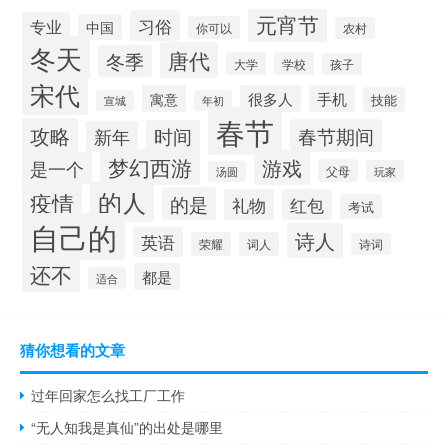
元宵节
习俗
专业
中国
你可以
农村
冬天
唐代
冬季
大学
学校
孩子
宋代
寓意
很多人
手机
技能
宣城
年初
春节
攻略
春节期间
时间
新年
梦幻西游
游戏
是一个
父母
玩家
汤圆
的人
疫情
的是
礼物
红包
考试
自己的
诗人
英语
荣耀
词人
诗词
还不
都是
适合
猜你想看的文章
过年回家怎么找工厂工作
“无人知我是真仙”的出处是哪里