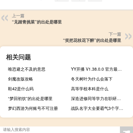
上一篇
“见踏青挑菜”的出处是哪里
下一篇
“笑把花枝花下醉”的出处是哪里
相关问题
唯恐避之不及的意思
YY开播 V1.38.0.0 官方最新版（YY开播 V1.38.0.0 官方最新版功能简介）
剑魔改版攻略
冬天树叶为什么会落下
鞋42是什么码
高等学校本科是什么
“梦回初饮”的出处是哪里
深造进修同等学力在职研究生项目有啥报考规定
梦幻西游为何账号不可注册
战队名字大全要霸气3个字（战队名字大全要霸气）
☚