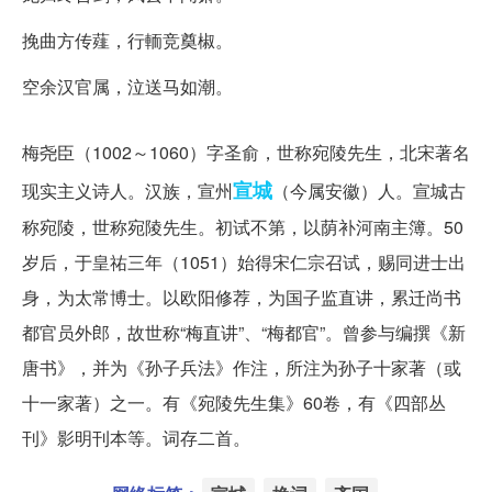
挽曲方传薤，行輀竞奠椒。
空余汉官属，泣送马如潮。
作者简介(梅尧臣)
梅尧臣（1002～1060）字圣俞，世称宛陵先生，北宋著名
宣城
现实主义诗人。汉族，宣州
（今属安徽）人。宣城古
称宛陵，世称宛陵先生。初试不第，以荫补河南主簿。50
岁后，于皇祐三年（1051）始得宋仁宗召试，赐同进士出
身，为太常博士。以欧阳修荐，为国子监直讲，累迁尚书
都官员外郎，故世称“梅直讲”、“梅都官”。曾参与编撰《新
唐书》，并为《孙子兵法》作注，所注为孙子十家著（或
十一家著）之一。有《宛陵先生集》60卷，有《四部丛
刊》影明刊本等。词存二首。