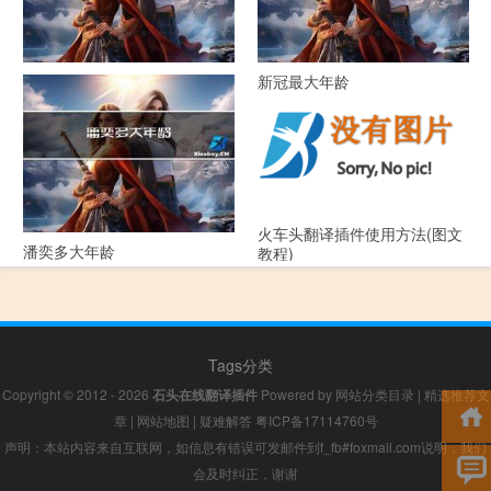
52年属什么生肖多大年龄
新冠最大年龄
火车头翻译插件使用方法(图文
潘奕多大年龄
教程)
Tags分类
Copyright © 2012 - 2026
石头在线翻译插件
Powered by
网站分类目录
|
精选推荐文
章
|
网站地图
|
疑难解答
粤ICP备17114760号
声明：本站内容来自互联网，如信息有错误可发邮件到f_fb#foxmail.com说明，我们
会及时纠正，谢谢