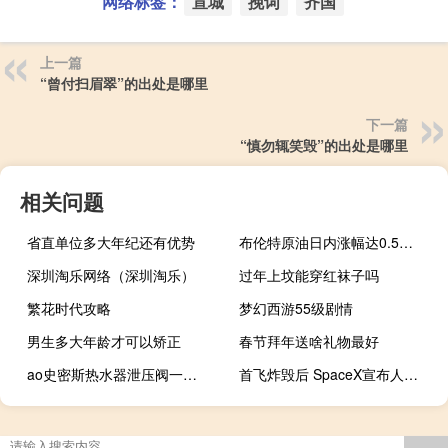
网络标签：
宣城
挽词
齐国
上一篇
“曾付扫眉翠”的出处是哪里
下一篇
“慎勿辄笑毁”的出处是哪里
相关问题
省直单位多大年纪还有优势
布伦特原油日内涨幅达0.5%报89美元/桶
深圳淘乐网络（深圳淘乐）
过年上坟能穿红袜子吗
繁花时代攻略
梦幻西游55级剧情
男生多大年龄才可以矫正
春节拜年送啥礼物最好
ao史密斯热水器泄压阀一直滴水
首飞炸毁后 SpaceX宣布人类最强火箭星舰第二次发射时间