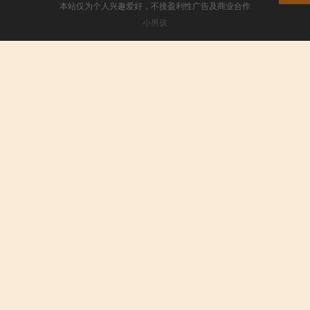
本站仅为个人兴趣爱好，不接盈利性广告及商业合作
小男孩