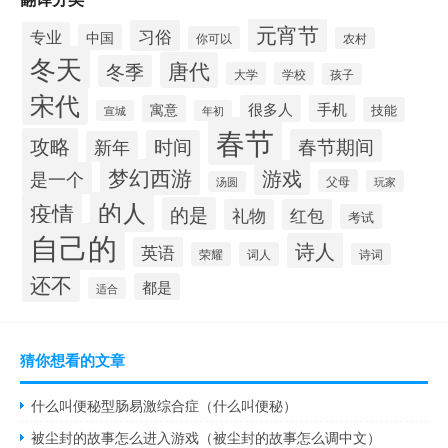
元宵节
习俗
专业
中国
你可以
农村
冬天
唐代
冬季
大学
学校
孩子
宋代
寓意
很多人
手机
技能
宣城
年初
春节
攻略
春节期间
时间
新年
梦幻西游
游戏
是一个
父母
玩家
汤圆
的人
疫情
的是
礼物
红包
考试
自己的
诗人
英语
荣耀
词人
诗词
还不
都是
适合
猜你想看的文章
什么叫便秘型肠易激综合症（什么叫便秘）
被尘封的故事怎么进入游戏（被尘封的故事怎么调中文）