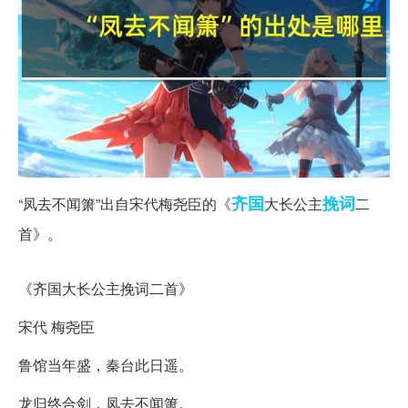
齐国
挽词
“凤去不闻箫”出自宋代梅尧臣的《
大长公主
二
首》。
“凤去不闻箫”全诗
《齐国大长公主挽词二首》
宋代 梅尧臣
鲁馆当年盛，秦台此日遥。
龙归终合剑，凤去不闻箫。