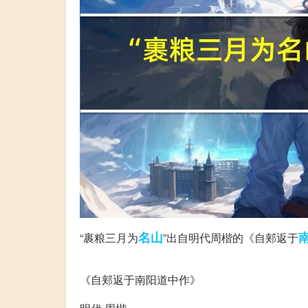
名山
“裹粮三月为
”出自明代周楷的《自郏返于
“裹粮三月为名山”全诗
《自郏返于南阳道中作》