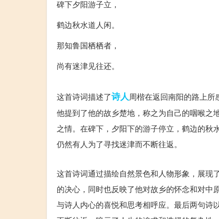
碑下夕阳游子立，
鹤边秋水道人闲。
那知鲁国栖栖者，
尚有迷津见往还。
诗意：
诗人
这首诗词描述了
周楷在返回南阳的路上所
他提到了他的故乡楚地，称之为自己的咽喉之
之情。在碑下，夕阳下的游子停立，鹤边的秋
仍然有人为了寻找迷津而不断往返。
赏析：
这首诗词通过描绘自然景色和人物形象，展现
的决心，同时也反映了他对故乡的怀念和对中
与诗人内心的喜悦和思考相呼应。最后两句诗