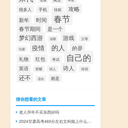
宣城
年初
攻略
很多人
手机
技能
春节
时间
新年
春节期间
是一个
梦幻西游
游戏
父母
汤圆
的人
疫情
的是
玩家
自己的
礼物
红包
考试
诗人
英语
荣耀
词人
诗词
还不
都是
适合
猜你想看的文章
老人拜年不买东西好吗
2024甘肃高考460分左右文科能上什么样的大学