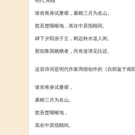
明代 周楷
谁肯将身试屡艰，裹粮三月为名山。
犹吾楚咽喉地，嵩在中原指顾间。
碑下夕阳游子立，鹤边秋水道人闲。
那知鲁国栖栖者，尚有迷津见往还。
《自郏返于南阳道中作》周楷 翻译、赏析和诗
这首诗词是明代作家周楷创作的《自郏返于南
中文译文：
谁肯将身试屡艰，
裹粮三月为名山。
犹吾楚咽喉地，
嵩在中原指顾间。