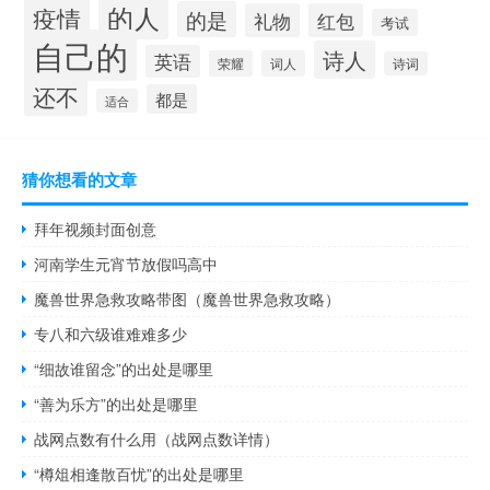
的人
疫情
的是
礼物
红包
考试
自己的
诗人
英语
荣耀
词人
诗词
还不
都是
适合
猜你想看的文章
拜年视频封面创意
河南学生元宵节放假吗高中
魔兽世界急救攻略带图（魔兽世界急救攻略）
专八和六级谁难难多少
“细故谁留念”的出处是哪里
“善为乐方”的出处是哪里
战网点数有什么用（战网点数详情）
“樽俎相逢散百忧”的出处是哪里