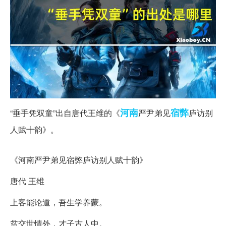
河南
宿弊
“垂手凭双童”出自唐代王维的《
严尹弟见
庐访别
人赋十韵》。
“垂手凭双童”全诗
《河南严尹弟见宿弊庐访别人赋十韵》
唐代 王维
上客能论道，吾生学养蒙。
贫交世情外，才子古人中。