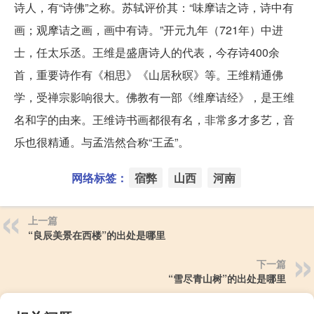
诗人，有“诗佛”之称。苏轼评价其：“味摩诘之诗，诗中有
画；观摩诘之画，画中有诗。”开元九年（721年）中进
士，任太乐丞。王维是盛唐诗人的代表，今存诗400余
首，重要诗作有《相思》《山居秋暝》等。王维精通佛
学，受禅宗影响很大。佛教有一部《维摩诘经》，是王维
名和字的由来。王维诗书画都很有名，非常多才多艺，音
乐也很精通。与孟浩然合称“王孟”。
网络标签：
宿弊
山西
河南
上一篇
“良辰美景在西楼”的出处是哪里
下一篇
“雪尽青山树”的出处是哪里