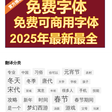
翻译分类
元宵节
习俗
专业
中国
你可以
农村
冬天
唐代
冬季
大学
学校
孩子
宋代
寓意
很多人
手机
技能
宣城
年初
春节
攻略
春节期间
时间
新年
梦幻西游
游戏
是一个
父母
玩家
汤圆