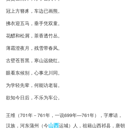
冠上方簪豸，车边已画熊。
拂衣迎五马，垂手凭双童。
花醥和松屑，茶香透竹丛。
薄霜澄夜月，残雪带春风。
古壁苍苔黑，寒山远烧红。
眼看东候别，心事北川同。
为学轻先辈，何能访老翁。
欲知今日后，不乐为车公。
作者简介(王维)
王维（701年－761年，一说699年—761年），字摩诘，
山西
汉族，河东蒲州（今
运城）人，祖籍山西祁县，唐朝