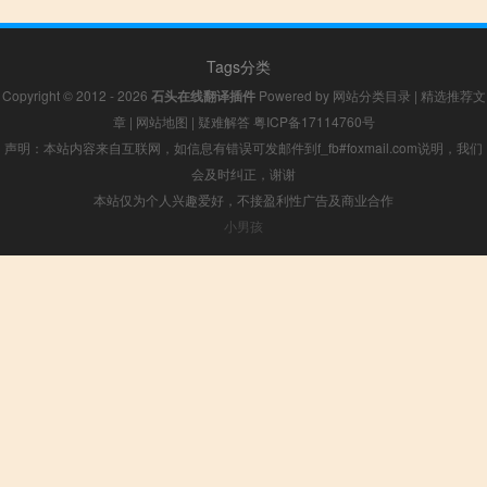
Tags分类
Copyright © 2012 - 2026
石头在线翻译插件
Powered by
网站分类目录
|
精选推荐文
章
|
网站地图
|
疑难解答
粤ICP备17114760号
声明：本站内容来自互联网，如信息有错误可发邮件到f_fb#foxmail.com说明，我们
会及时纠正，谢谢
本站仅为个人兴趣爱好，不接盈利性广告及商业合作
小男孩