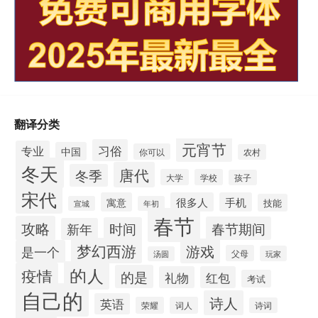
翻译分类
元宵节
习俗
专业
中国
你可以
农村
冬天
唐代
冬季
大学
学校
孩子
宋代
寓意
很多人
手机
技能
宣城
年初
春节
攻略
春节期间
时间
新年
梦幻西游
游戏
是一个
父母
玩家
汤圆
的人
疫情
的是
礼物
红包
考试
自己的
诗人
英语
荣耀
词人
诗词